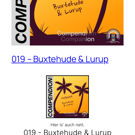
019 – Buxtehude & Lurup