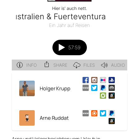
Holger Krupp
Arne Ruddat
Arne und Holger berichten vom Urlaub in