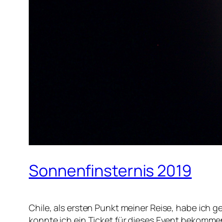
Sonnenfinsternis 2019
Chile, als ersten Punkt meiner Reise, habe ich 
konnte ich ein Ticket für dieses Event bekomme