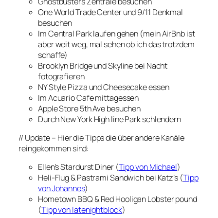
Ghostbusters Zentrale besuchen
One World Trade Center und 9/11 Denkmal
besuchen
Im Central Park laufen gehen
(mein AirBnb ist
aber weit weg, mal sehen ob ich das trotzdem
schaffe)
Brooklyn Bridge und Skyline bei Nacht
fotografieren
NY Style Pizza und Cheesecake essen
Im Acuario Cafe mittagessen
Apple Store 5th Ave besuchen
Durch New York High line Park schlendern
// Update – Hier die Tipps die über andere Kanäle
reingekommen sind:
Ellen’s Stardurst Diner (
Tipp von Michael
)
Heli-Flug & Pastrami Sandwich bei Katz’s (
Tipp
von Johannes
)
Hometown BBQ & Red Hooligan Lobster pound
(
Tipp von latenightblock
)