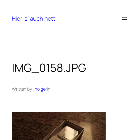
Skip
to
Hier is’ auch nett
content
IMG_0158.JPG
Written by
_holger
in